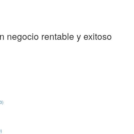
 negocio rentable y exitoso
3)
0)