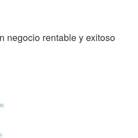
 negocio rentable y exitoso
3)
0)